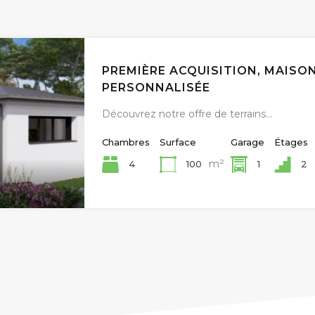
PREMIÈRE ACQUISITION, MAISO
PERSONNALISÉE
Découvrez notre offre de terrains…
Chambres
Surface
Garage
Étages
m²
4
100
1
2